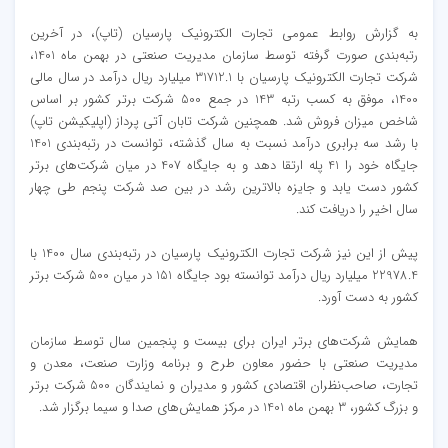
به گزارش روابط عمومی تجارت الکترونیک پارسیان (تاپ)، در آخرین
رتبه‌بندی صورت گرفته توسط سازمان مدیریت صنعتی در بهمن ماه 1401،
شرکت تجارت الکترونیک پارسیان با 31712.1 میلیارد ریال درآمد در سال مالی
1400، موفق به کسب رتبه 143 در جمع 500 شرکت برتر کشور بر اساس
شاخص میزان فروش شد. همچنین شرکت تابان آتی پرداز (اپلیکیشن تاپ)
با رشد سه برابری درآمد نسبت به سال گذشته، توانست در رتبه‌بندی 1401
جایگاه خود را 41 پله ارتقا دهد و به جایگاه 407 در میان شرکت‌های برتر
کشور دست یابد و جایزه بالاترین رشد در بین صد شرکت پنجم طی چهار
سال اخیر را دریافت کند.
پیش از این نیز شرکت تجارت الکترونیک پارسیان در رتبه‌بندی سال 1400 با
22978.4 میلیارد ریال درآمد توانسته بود جایگاه 151 در میان 500 شرکت برتر
کشور به دست آورد.
همایش شرکت‌‌های برتر ایران برای بیست و پنجمین سال توسط سازمان
مدیریت صنعتی با حضور معاون طرح و برنامه وزارت صنعت، معدن و
تجارت، صاحب‌نظران اقتصادی کشور و مدیران و نمایندگان 500 شرکت برتر
و بزرگ کشور، 3 بهمن ماه 1401 در مرکز همایش‌های صدا و سیما برگزار شد.