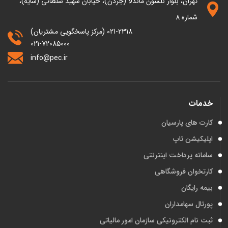
تهران، بلوار نلسون ماندلا (جردن)، خیابان شهید سلطانی (سایه)،
شماره 8
021-2318 (مرکز پاسخگویی مشتریان)
021-72085000
info@pec.ir
خدمات
کارت های پارسیان
اپلیکیشن تاپ
سامانه پرداخت اینترنتی
کارتخوان فروشگاهی
بیمه رایگان
پورتال سهامداران
ثبت نام الکترونیکی سازمان امور مالیاتی