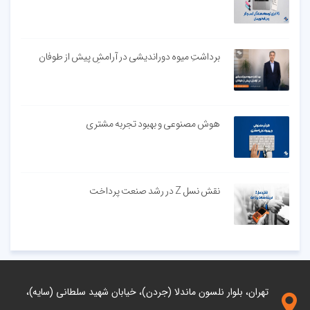
برداشتِ میوه دوراندیشی در آرامشِ پیش از طوفان
هوش مصنوعی و بهبود تجربه مشتری
نقش نسل Z در رشد صنعت پرداخت
تهران، بلوار نلسون ماندلا (جردن)، خیابان شهید سلطانی (سایه)،