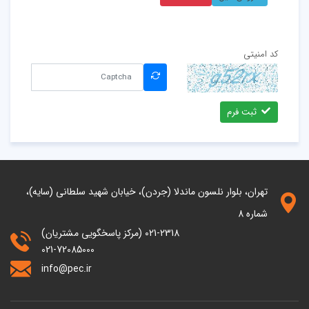
کد امنیتی
ثبت فرم
تهران، بلوار نلسون ماندلا (جردن)، خیابان شهید سلطانی (سایه)،
شماره 8
021-2318 (مرکز پاسخگویی مشتریان)
021-72085000
info@pec.ir