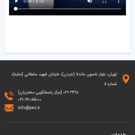
تهران، بلوار نلسون ماندلا (جردن)، خیابان شهید سلطانی (سایه)،
شماره 8
021-2318 (مرکز پاسخگویی مشتریان)
021-72085000
info@pec.ir
خدمات